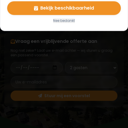
Laat uw datum, aantal gasten en e-mailadres achter
— wij sturen u een persoonlijke offerte op maat,
Bekijk beschikbaarheid
zonder verplichtingen.
Nee bedankt
Vraag een vrijblijvende offerte aan
Nog niet zeker? Laat uw e-mail achter — wij sturen u graag
een passend voorstel.
Stuur mij een voorstel