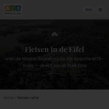
NL
Menu
Fietsen in de Eifel
Van de Maare-Mosel-route tot epische MTB-
trails — direct vanaf Park Eifel
Home
fietsen-eifel