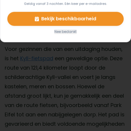
Geldig vanaf 3 nachten. Eén keer per e-mailadres.
landschap van de Eifel.
Bekijk beschikbaarheid
Kyll-Fietspad: Een uitdaging met veelzijdige
Nee bedankt
bezienswaardigheden (121,4 km)
Voor gezinnen die van een uitdaging houden,
is het
Kyll-fietspad
een geweldige optie. Deze
route van 121,4 kilometer loopt door de
schilderachtige Kyll-vallei en voert je langs
kastelen, meren en bossen. Hoewel de
afstand groot lijkt, kun je gemakkelijk een deel
van de route fietsen, bijvoorbeeld vanaf Park
Eifel tot aan een nabijgelegen dorp. Het pad is
gevarieerd en biedt voldoende mogelijkheden