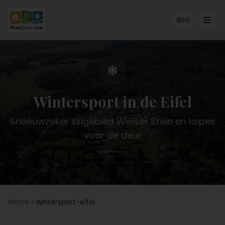
NL
Menu
Wintersport in de Eifel
Sneeuwzeker skigebied Weißer Stein en loipes
voor de deur
Home
wintersport-eifel